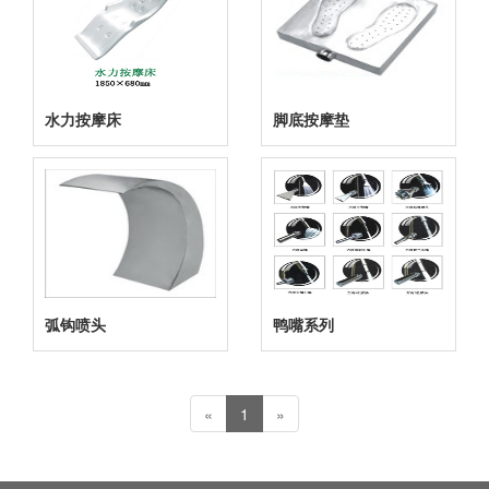
水力按摩床
脚底按摩垫
弧钩喷头
鸭嘴系列
«
1
»