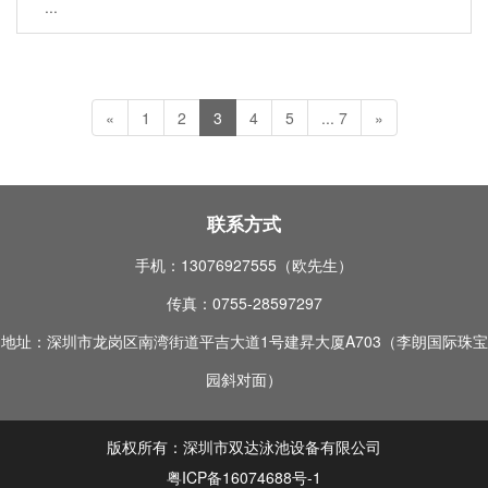
...
«
1
2
3
4
5
... 7
»
联系方式
手机：13076927555（欧先生）
传真：0755-28597297
地址：深圳市龙岗区南湾街道平吉大道1号建昇大厦A703（李朗国际珠宝
园斜对面）
版权所有：深圳市双达泳池设备有限公司
粤ICP备16074688号-1